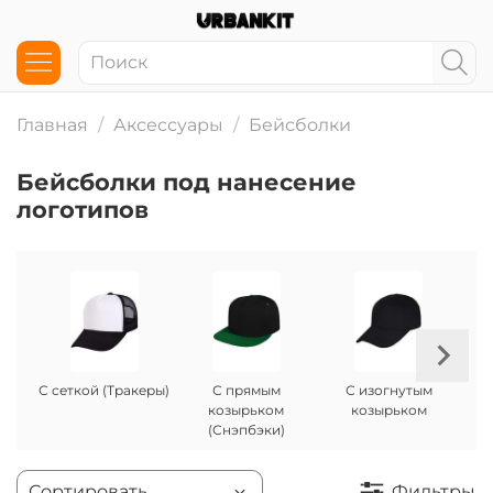
Главная
Аксессуары
Бейсболки
Бейсболки под нанесение
логотипов
С сеткой (Тракеры)
С прямым
С изогнутым
козырьком
козырьком
(Снэпбэки)