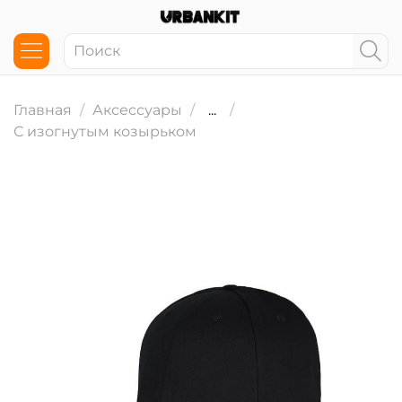
Главная
Аксессуары
...
С изогнутым козырьком