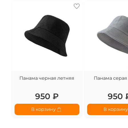
Панама черная летняя
Панама серая
950 ₽
950 
В корзину
В корзин