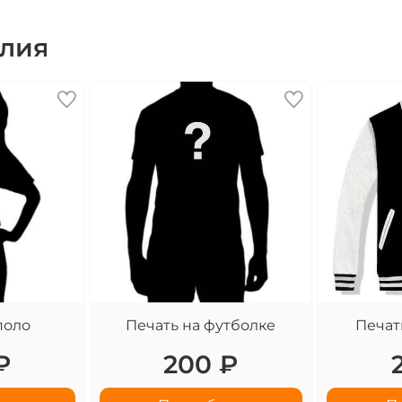
елия
поло
Печать на футболке
Печат
₽
200 ₽