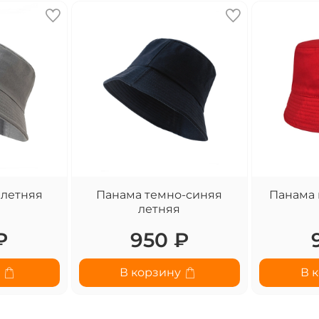
 летняя
Панама темно-синяя
Панама 
летняя
₽
950 ₽
у
В корзину
В 