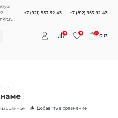
рбург
22
+7 (921) 953-92-43
+7 (812) 953-92-43
kit.ru
0
0
0
0 ₽
black
анаме
Добавить в сравнение
 избранное