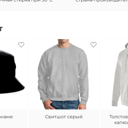
т
анаме
Свитшот серый
Толстов
капю