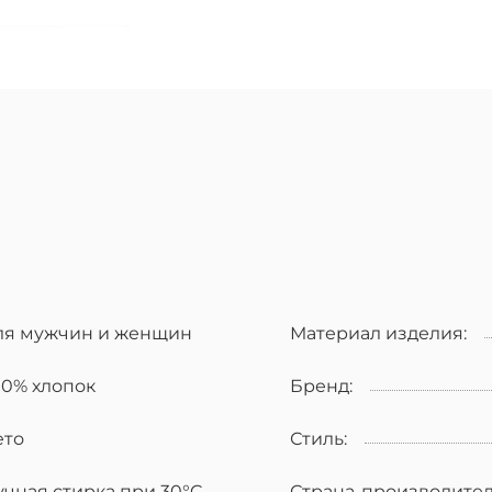
ля мужчин и женщин
Материал изделия:
00% хлопок
Бренд:
ето
Стиль:
учная стирка при 30°C
Страна-производител