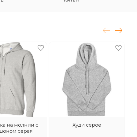
ка на молнии с
Худи серое
К
шоном серая