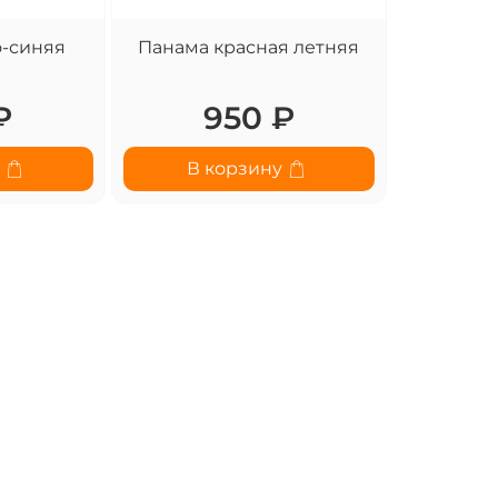
-синяя
Панама красная летняя
₽
950 ₽
у
В корзину