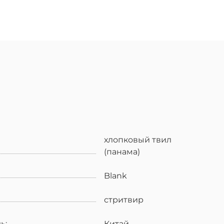
хлопковый твил
(панама)
Blank
стритвир
ь:
Китай