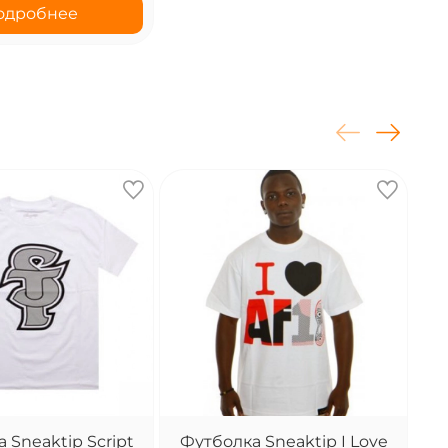
одробнее
 Sneaktip Script
Футболка Sneaktip I Love
Фу