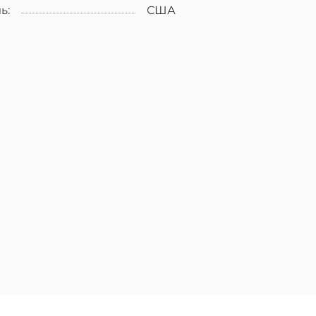
ь:
США