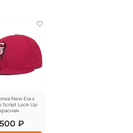
лка New Era x
p Script Lock Up
красная
500 ₽