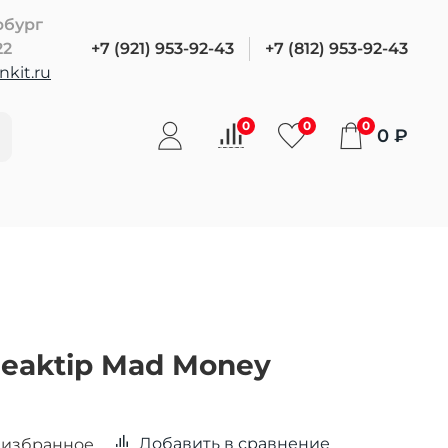
рбург
22
+7 (921) 953-92-43
+7 (812) 953-92-43
kit.ru
0
0
0
0 ₽
eaktip Mad Money
Добавить в сравнение
 избранное