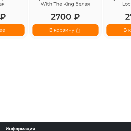
ая
With The King белая
Loc
 ₽
2700 ₽
2
ее
В корзину
В 
Информация