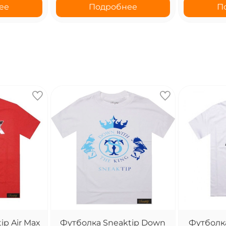
ее
Подробнее
П
ip Air Max
Футболка Sneaktip Down
Футболка